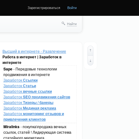
Зарегистрироваться
Войти
Найти
Высший в интернете - Развлечение
Работа в интернет | Заработок в
интернете
Sape
- Передовые технологии
продвижения в интернете
Заработок
Ссылки
Заработок
Статьи
Заработок
вечные ссылки
Заработок
SEO продвижения сайтов
Заработок
Тизеры / банеры
Заработок
Мединая реклама
Заработок
мониторинг отзывов и
привлечения клиентов
Miralinks
- покупка\продажа вечных
ссылок, статей ! Лидирующая система
статейного маркетинга .