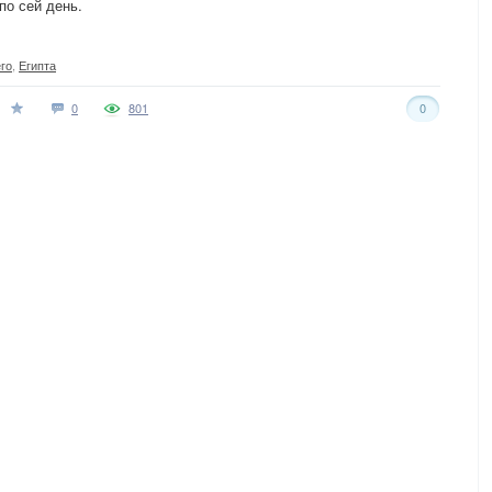
по сей день.
го
,
Египта
0
801
0