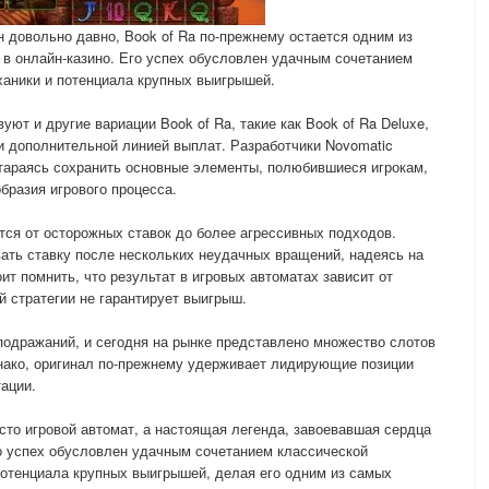
н довольно давно, Book of Ra по-прежнему остается одним из
в онлайн-казино. Его успех обусловлен удачным сочетанием
ханики и потенциала крупных выигрышей.
ют и другие вариации Book of Ra, такие как Book of Ra Deluxe,
 дополнительной линией выплат. Разработчики Novomatic
тараясь сохранить основные элементы, полюбившиеся игрокам,
бразия игрового процесса.
ются от осторожных ставок до более агрессивных подходов.
ать ставку после нескольких неудачных вращений, надеясь на
ит помнить, что результат в игровых автоматах зависит от
й стратегии не гарантирует выигрыш.
подражаний, и сегодня на рынке представлено множество слотов
нако, оригинал по-прежнему удерживает лидирующие позиции
тации.
осто игровой автомат, а настоящая легенда, завоевавшая сердца
о успех обусловлен удачным сочетанием классической
потенциала крупных выигрышей, делая его одним из самых