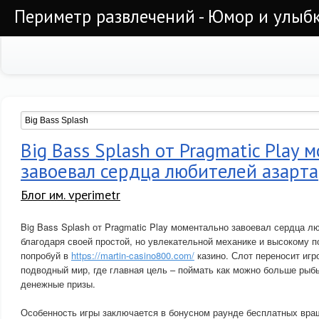
Периметр развлечений - Юмор и улыб
Big Bass Splash от Pragmatic Play 
завоевал сердца любителей азарта
Блог им. vperimetr
Big Bass Splash от Pragmatic Play моментально завоевал сердца л
благодаря своей простой, но увлекательной механике и высокому
попробуй в
https://martin-casino800.com/
казино. Слот переносит игр
подводный мир, где главная цель – поймать как можно больше рыбы
денежные призы.
Особенность игры заключается в бонусном раунде бесплатных вра