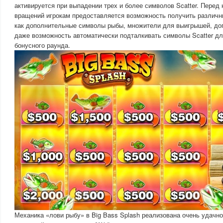
активируется при выпадении трех и более символов Scatter. Перед
вращений игрокам предоставляется возможность получить различн
как дополнительные символы рыбы, множители для выигрышей, до
даже возможность автоматически подталкивать символы Scatter дл
бонусного раунда.
Механика «лови рыбу» в Big Bass Splash реализована очень удачн