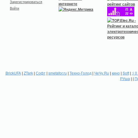
Зарегистрироваться
Войти
BrickUFA
|
ZTark
|
Софт
|
smetafor.ru
|
Техно-Голод
|
ЧеЧу.Ru
|
кино
|
Soft
|
:( 0
РУша
| |
П