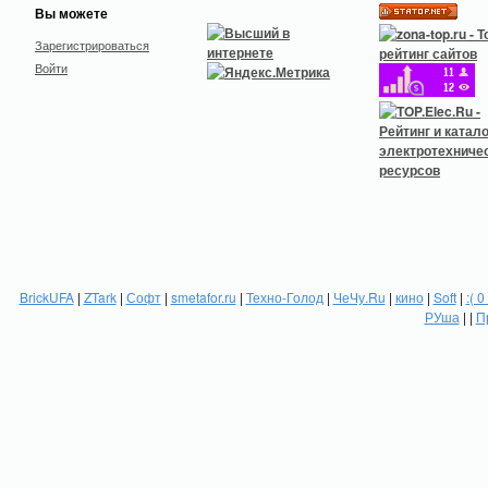
Вы можете
Зарегистрироваться
Войти
BrickUFA
|
ZTark
|
Софт
|
smetafor.ru
|
Техно-Голод
|
ЧеЧу.Ru
|
кино
|
Soft
|
:( 0
РУша
| |
П