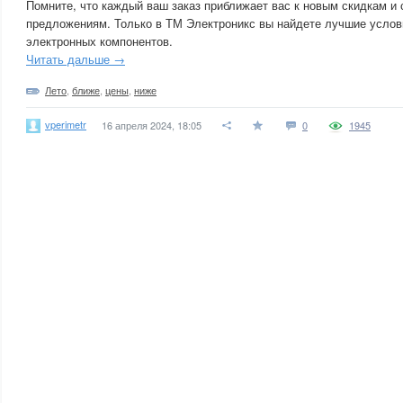
Помните, что каждый ваш заказ приближает вас к новым скидкам и
предложениям. Только в ТМ Электроникс вы найдете лучшие услов
электронных компонентов.
Читать дальше →
Лето
,
ближе
,
цены
,
ниже
vperimetr
16 апреля 2024, 18:05
0
1945