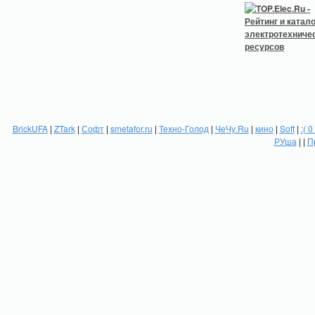
BrickUFA
|
ZTark
|
Софт
|
smetafor.ru
|
Техно-Голод
|
ЧеЧу.Ru
|
кино
|
Soft
|
:( 0
РУша
| |
П