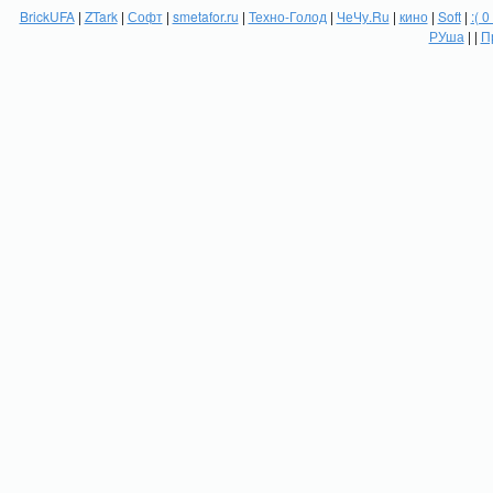
BrickUFA
|
ZTark
|
Софт
|
smetafor.ru
|
Техно-Голод
|
ЧеЧу.Ru
|
кино
|
Soft
|
:( 0
РУша
| |
П