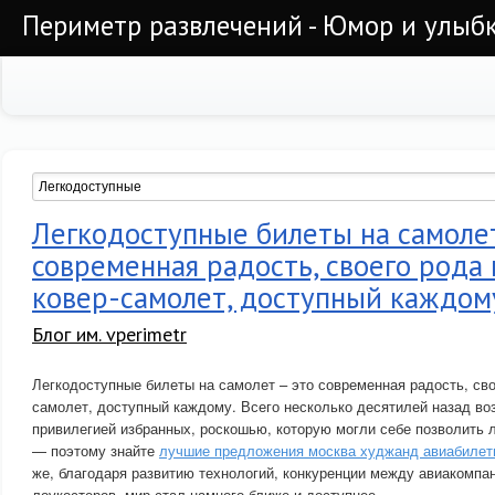
Периметр развлечений - Юмор и улыб
Легкодоступные билеты на самолет
современная радость, своего рода
ковер-самолет, доступный каждом
Блог им. vperimetr
Легкодоступные билеты на самолет – это современная радость, сво
самолет, доступный каждому. Всего несколько десятилей назад в
привилегией избранных, роскошью, которую могли себе позволить 
— поэтому знайте
лучшие предложения москва худжанд авиабилет
же, благодаря развитию технологий, конкуренции между авиакомпа
лоукостеров, мир стал намного ближе и доступнее.