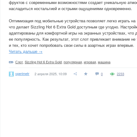
фруктов с современными возможностями создает уникальную атмос
насладиться ностальгией и острыми ощущениями одновременно.
Оптимизация под мобильные устройства позволяет легко играть н
что делает Sizzling Hot 6 Extra Gold доступным где угодно. Настро
адаптированы для комфортной игры на экранных устройствах, что 
ее популярность. Как результат, этот слот привлекает внимание не
и тех, кто хочет попробовать свои силы в азартных играх впервые.
Читать дальше →
Слот
,
Sizzling Hot 6 Extra Gold
,
популярная
,
игровая
,
машина
vperimetr
2 апреля 2025, 10:09
0
2233