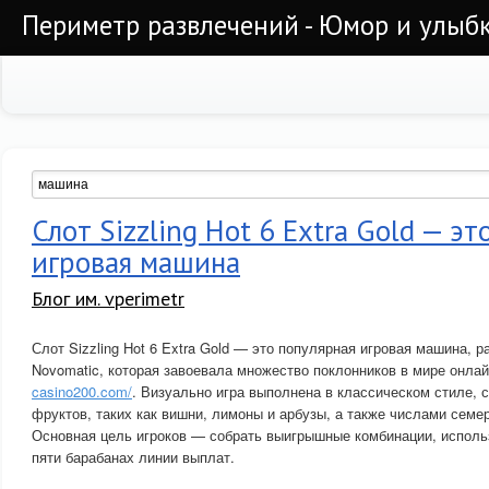
Периметр развлечений - Юмор и улыб
Слот Sizzling Hot 6 Extra Gold — э
игровая машина
Блог им. vperimetr
Слот Sizzling Hot 6 Extra Gold — это популярная игровая машина, 
Novomatic, которая завоевала множество поклонников в мире онла
casino200.com/
. Визуально игра выполнена в классическом стиле, 
фруктов, таких как вишни, лимоны и арбузы, а также числами семе
Основная цель игроков — собрать выигрышные комбинации, исполь
пяти барабанах линии выплат.