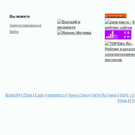
Вы можете
Зарегистрироваться
Войти
BrickUFA
|
ZTark
|
Софт
|
smetafor.ru
|
Техно-Голод
|
ЧеЧу.Ru
|
кино
|
Soft
|
:( 0
РУша
| |
П