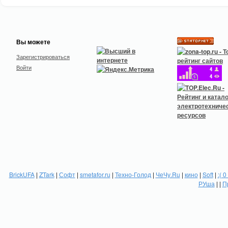
Вы можете
Зарегистрироваться
Войти
BrickUFA
|
ZTark
|
Софт
|
smetafor.ru
|
Техно-Голод
|
ЧеЧу.Ru
|
кино
|
Soft
|
:( 0
РУша
| |
П