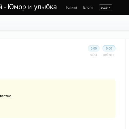
й - Юмор и улыбка
Топики
Блоги
еще
0.00
0.00
сила
рейтинг
вестно...