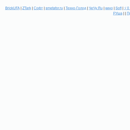
BrickUFA
|
ZTark
|
Софт
|
smetafor.ru
|
Техно-Голод
|
ЧеЧу.Ru
|
кино
|
Soft
|
:( 0
РУша
| |
П