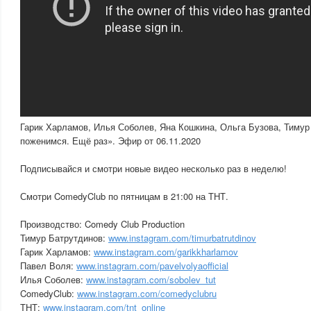
Гарик Харламов, Илья Соболев, Яна Кошкина, Ольга Бузова, Тимур
поженимся. Ещё раз». Эфир от 06.11.2020
Подписывайся и смотри новые видео несколько раз в неделю!
Смотри ComedyClub по пятницам в 21:00 на ТНТ.
Производство: Comedy Club Production
Тимур Батрутдинов:
www.instagram.com/timurbatrutdinov
Гарик Харламов:
www.instagram.com/garikkharlamov
Павел Воля:
www.instagram.com/pavelvolyaofficial
Илья Соболев:
www.instagram.com/sobolev_tut
ComedyClub:
www.instagram.com/comedyclubru
ТНТ:
www.instagram.com/tnt_online