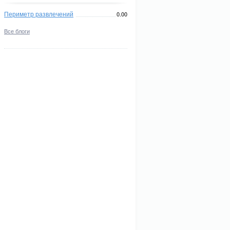
Периметр развлечений
0.00
Все блоги