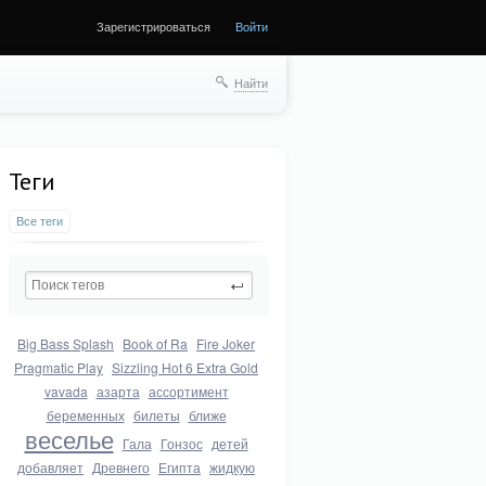
Зарегистрироваться
Войти
Найти
Теги
Все теги
Big Bass Splash
Book of Ra
Fire Joker
Pragmatic Play
Sizzling Hot 6 Extra Gold
vavada
азарта
ассортимент
беременных
билеты
ближе
веселье
Гала
Гонзос
детей
добавляет
Древнего
Египта
жидкую