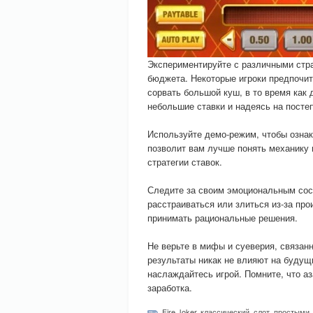
Экспериментируйте с различными стра
бюджета. Некоторые игроки предпочит
сорвать большой куш, в то время как
небольшие ставки и надеясь на посте
Используйте демо-режим, чтобы ознак
позволит вам лучше понять механику 
стратегии ставок.
Следите за своим эмоциональным сост
расстраиваться или злиться из-за пр
принимать рациональные решения.
Не верьте в мифы и суеверия, связанн
результаты никак не влияют на будущ
наслаждайтесь игрой. Помните, что а
заработка.
Fire Joker
,
классический
,
слот
,
простыми