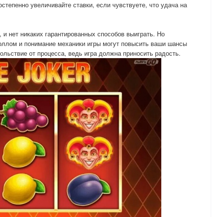
тепенно увеличивайте ставки, если чувствуете, что удача на
я, и нет никаких гарантированных способов выиграть. Но
оллом и понимание механики игры могут повысить ваши шансы
ольствие от процесса, ведь игра должна приносить радость.