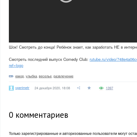
Шок! Смотреть до конца! Ребёнок знает, как заработать НЕ в интерн
Смотреть последний выпуск Comedy Club:
rutube.ru/video/748e4a0
ref=logo
юмор
,
улыбка
,
веселье
,
развлечение
vperimetr
24 декабря 2020, 18:08
1397
0
комментариев
Только зарегистрированные и авторизованные пользователи могут оста