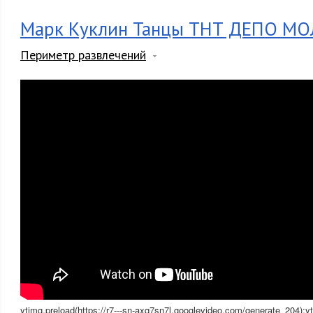
Марк Куклин Танцы ТНТ ДЕПО МО
Периметр развлечений
ytimg.preload(https://r7---sn-axq7sn7l.googlevideo.com/generate_204);yti