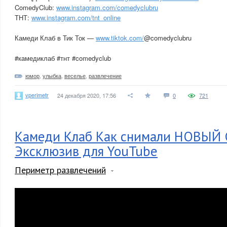
ComedyClub:
www.instagram.com/comedyclubru
ТНТ:
www.instagram.com/tnt_online
Камеди Клаб в Тик Ток —
www.tiktok.com/
@comedyclubru
#камедиклаб #тнт #comedyclub
юмор
,
улыбка
,
веселье
,
развлечение
vperimetr
24 декабря 2020, 17:56
0
721
Камеди Клаб Как снимали НОВЫЙ
Эксклюзив для YouTube
Периметр развлечений