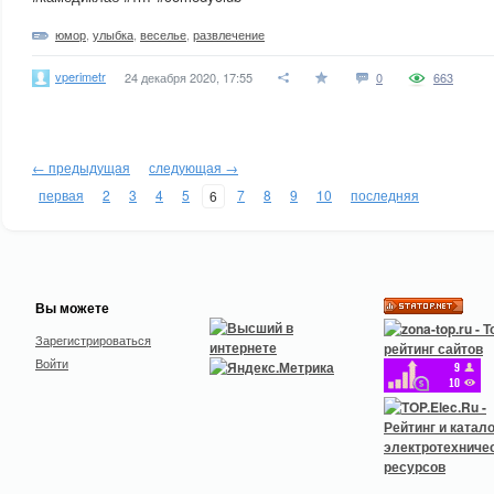
юмор
,
улыбка
,
веселье
,
развлечение
vperimetr
24 декабря 2020, 17:55
0
663
← предыдущая
следующая →
первая
2
3
4
5
7
8
9
10
последняя
6
Вы можете
Зарегистрироваться
Войти