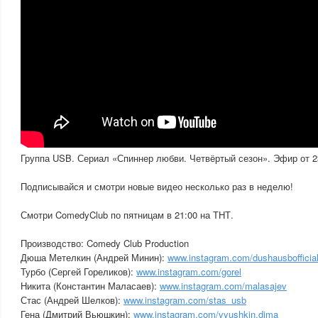
Группа USB. Сериал «Спиннер любви. Четвёртый сезон». Эфир от 2
Подписывайся и смотри новые видео несколько раз в неделю!
Смотри ComedyClub по пятницам в 21:00 на ТНТ.
Производство: Comedy Club Production
Дюша Метелкин (Андрей Минин):
www.instagram.com/dushausbofficia
Турбо (Сергей Гореликов):
www.instagram.com/gorel
Никита (Константин Маласаев):
www.instagram.com/malasajev
Стас (Андрей Шелков):
www.instagram.com/stas_usb
Гена (Дмитрий Вьюшкин):
www.instagram.com/vyushkin.dima