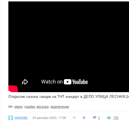
Открытие сезона танцев на ТНТ концерт в ДЕПО УЛИЦА ЛЕСНАЯ.24
юмор
,
улыбка
,
веселье
,
развлечение
vperimetr
24 декабря 2020, 17:58
0
758