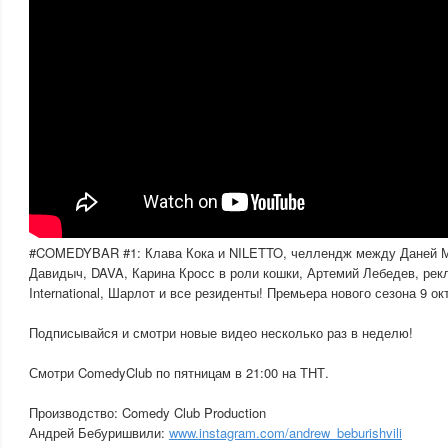
#COMEDYBAR #1: Клава Кока и NILETTO, челлендж между Даней М
Давидыч, DAVA, Карина Кросс в роли кошки, Артемий Лебедев, рек
International, Шарлот и все резиденты! Премьера нового сезона 9 ок
Подписывайся и смотри новые видео несколько раз в неделю!
Смотри ComedyClub по пятницам в 21:00 на ТНТ.
Производство: Comedy Club Production
Андрей Бебуришвили:
www.instagram.com/andrew_beburishvili