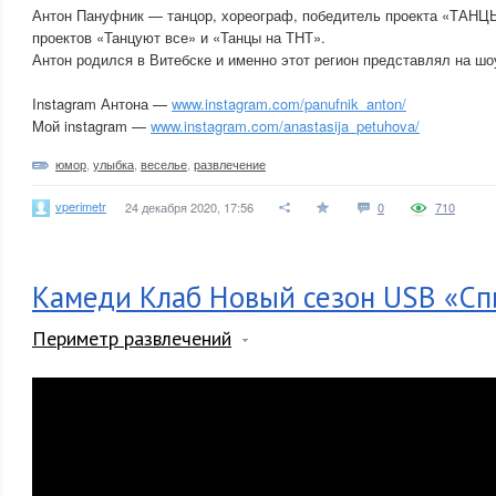
Антон Пануфник — танцор, хореограф, победитель проекта «ТАНЦЫ
проектов «Танцуют все» и «Танцы на ТНТ».
Антон родился в Витебске и именно этот регион представлял на шо
Instagram Антона —
www.instagram.com/panufnik_anton/
Mой instagram —
www.instagram.com/anastasija_petuhova/
юмор
,
улыбка
,
веселье
,
развлечение
vperimetr
24 декабря 2020, 17:56
0
710
Камеди Клаб Новый сезон USB «Сп
Периметр развлечений