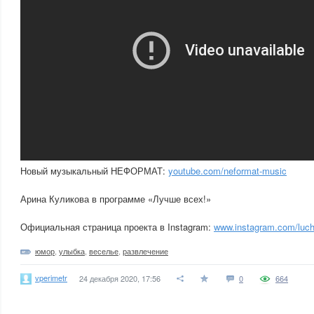
Новый музыкальный НЕФОРМАТ:
youtube.com/neformat-music
Арина Куликова в программе «Лучше всех!»
Официальная страница проекта в Instagram:
www.instagram.com/luchs
юмор
,
улыбка
,
веселье
,
развлечение
vperimetr
24 декабря 2020, 17:56
0
664