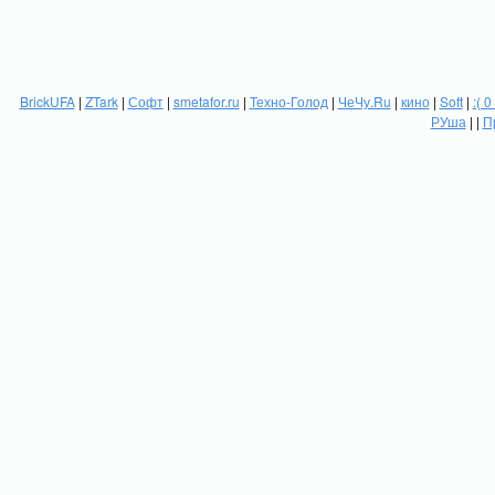
BrickUFA
|
ZTark
|
Софт
|
smetafor.ru
|
Техно-Голод
|
ЧеЧу.Ru
|
кино
|
Soft
|
:( 0
РУша
| |
П