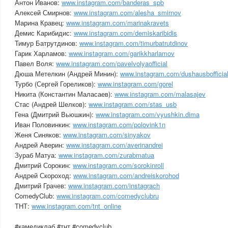
Антон Иванов:
www.instagram.com/banderas_spb
Алексей Смирнов:
www.instagram.com/alesha_smirnov
Марина Кравец:
www.instagram.com/marinakravets
Демис Карибидис:
www.instagram.com/demiskaribidis
Тимур Батрутдинов:
www.instagram.com/timurbatrutdinov
Гарик Харламов:
www.instagram.com/garikkharlamov
Павел Воля:
www.instagram.com/pavelvolyaofficial
Дюша Метелкин (Андрей Минин):
www.instagram.com/dushausbofficia
Турбо (Сергей Гореликов):
www.instagram.com/gorel
Никита (Константин Маласаев):
www.instagram.com/malasajev
Стас (Андрей Шелков):
www.instagram.com/stas_usb
Гена (Дмитрий Вьюшкин):
www.instagram.com/vyushkin.dima
Иван Половинкин:
www.instagram.com/polovink1n
Женя Синяков:
www.instagram.com/sinyakov
Андрей Аверин:
www.instagram.com/averinandrei
Зураб Матуа:
www.instagram.com/zurabmatua
Дмитрий Сорокин:
www.instagram.com/sorokinroll
Андрей Скороход:
www.instagram.com/andreiskorohod
Дмитрий Грачев:
www.instagram.com/instagrach
ComedyClub:
www.instagram.com/comedyclubru
ТНТ:
www.instagram.com/tnt_online
#камедиклаб #тнт #comedyclub