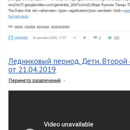
axq7sn7l.googlevideo.com/generate_204?conn2);Марк Куклин Танц
YouTube<link rel=«alternate» type=«application/json oembed» href=«
ww
format=json
юмор
,
улыбка
,
веселье
,
развлечение
vperimetr
24 декабря 2020, 17:57
0
695
Ледниковый период. Дети. Второй 
от 21.04.2019
Периметр развлечений