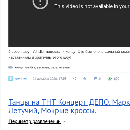
5 сезон шоу ТАНЦЫ подошел к концу! Это был очень сильный сезон
наставникам и зрителям этого шоу!
юмор
,
улыбка
,
веселье
,
развлечение
vperimetr
24 декабря 2020, 17:58
0
650
Танцы на ТНТ Концерт ДЕПО. Мар
Летучий, Мокрые кроссы.
Периметр развлечений