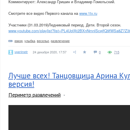
Комментируют: Александр Гришин и Владимир Гомельский.
Смотрите все видео Первого канала на
www.1tv.ru
Участники (31.03.2019)Ледниковый период. Дети. Второй сезон.
www.youtube.com/playlist?list=PL4UofAt2BXnNmnlScejfQ9fWSa8Z7Z3
юмор
,
улыбка
,
веселье
,
развлечение
vperimetr
24 декабря 2020, 17:57
0
715
Лучше всех! Танцовщица Арина Кул
версия!
Периметр развлечений