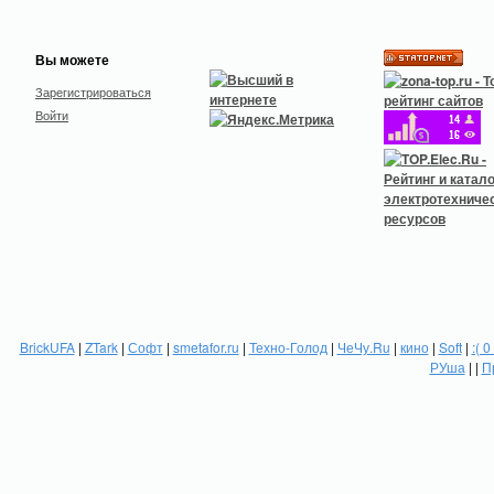
Вы можете
Зарегистрироваться
Войти
BrickUFA
|
ZTark
|
Софт
|
smetafor.ru
|
Техно-Голод
|
ЧеЧу.Ru
|
кино
|
Soft
|
:( 0
РУша
| |
П